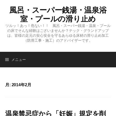
コ
風呂・スーパー銭湯・温泉浴
ン
テ
室・プールの滑り止め
ン
ツルッ！あっ！危ない！！ 風呂・スーパー銭湯・温泉・プール
ツ
の床でそんな経験はございませんか？テック・グランドアップ
へ
は、皆様の足元の安心安全を守るあらゆる床材の滑り止め加工
（防滑工事・施工）のアドバイザーです。
ス
キ
ッ
検
メニュー
プ
索:
月:
2014年2月
温泉禁忌症から「妊娠」規定を削