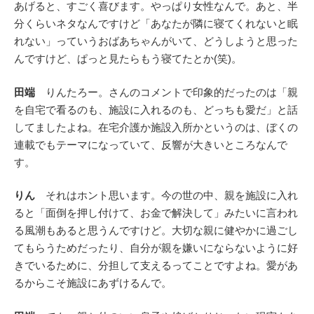
あげると、すごく喜びます。やっぱり女性なんで。あと、半
分くらいネタなんですけど「あなたが隣に寝てくれないと眠
れない」っていうおばあちゃんがいて、どうしようと思った
んですけど、ぱっと見たらもう寝てたとか(笑)。
田端
りんたろー。さんのコメントで印象的だったのは「親
を自宅で看るのも、施設に入れるのも、どっちも愛だ」と話
してましたよね。在宅介護か施設入所かというのは、ぼくの
連載でもテーマになっていて、反響が大きいところなんで
す。
りん
それはホント思います。今の世の中、親を施設に入れ
ると「面倒を押し付けて、お金で解決して」みたいに言われ
る風潮もあると思うんですけど。大切な親に健やかに過ごし
てもらうためだったり、自分が親を嫌いにならないように好
きでいるために、分担して支えるってことですよね。愛があ
るからこそ施設にあずけるんで。