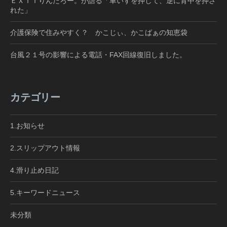
ＥＸＩＴりんたろー。が語る「車いすを押して、逆に背中を押さ
れた」
介護保険で住みやすく？ かこじぃ、かこばぁの知恵袋
台風２１号の影響による電話・FAX回線復旧しました。
カテゴリー
1.お知らせ
2.スリップアウト情報
4.滑り止め日記
5.キーワードニュース
未分類