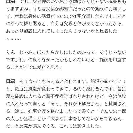
田端
でも、親と仲のいい息子や娘ばかりじゃない現実もあ
りますよね。うちは父親が認知症だったので施設にお願いし
て、母親は身体の病気だったので在宅介護したんです。あと
になって振り返ると、自分は父親と仲が良くなかったから、
あっさり施設に入れてしまったんじゃないかと反省した
り……。
りん
じゃあ、ほったらかしにしたのかって、そうじゃない
ですよね。仲良くなかったかもしれないけど、施設を用意す
ることがすでに愛だと思う。
田端
そう言ってもらえると救われます。施設か家かでいう
と、最近は風潮が変わってきているのも感じるんです。昔は
親を施設に入れると親不孝者呼ばわりされたけど、今は施設
に入れたって書くと「そう、それが正解だよね」と賛同され
る。逆に、在宅介護を選びましたって書くと「そんなの一部
の人しか無理」とか「大事な仕事をしてないからできるん
だ」と反発が飛んでくる。これには驚きました。