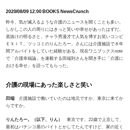
2020/08/09 12:00 BOOKS NewsCrunch
昨今、気が滅入るような介護のニュースを聞くことも多い。
しかしこの人の周りにはきっと笑いや幸せがあったはずだ。
底抜けの明るさと、チャラ男漫才で人気を博すお笑いコンビ
ＥＸＩＴ。ツッコミのりんたろー。さんには介護施設で８年
間アルバイトをしていた経験がある。現在ワニブックスnote
で「介護幸福論」を連載する田端到さんを聞き手に「介護に
おける幸せ」を語ってもらった。
介護の現場にあった楽しさと笑い
田端
介護施設で働いていたのは地元ですか、東京に来てか
らですか。
りんたろー。（以下、りん）
東京です。22歳で上京して、
最初はパチンコ屋のバイトとかしてたんですけど、家の近く