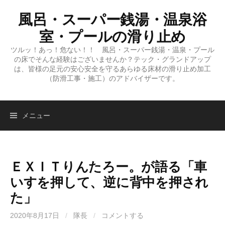
コ
風呂・スーパー銭湯・温泉浴
ン
テ
室・プールの滑り止め
ン
ツルッ！あっ！危ない！！ 風呂・スーパー銭湯・温泉・プール
ツ
の床でそんな経験はございませんか？テック・グランドアップ
へ
は、皆様の足元の安心安全を守るあらゆる床材の滑り止め加工
（防滑工事・施工）のアドバイザーです。
ス
キ
ッ
検
メニュー
プ
索:
ＥＸＩＴりんたろー。が語る「車
いすを押して、逆に背中を押され
た」
2020年8月17日
/
隊長
/
コメントする