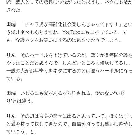
際、芸人としての成長につながったと思うし、ネタにも活か
された。
田端
「チャラ男が高齢化社会楽しんじゃってます！」とい
う漫才ネタもありますね。YouTubeにも上がっている。で
も、介護ネタをお笑いにするのは気をつかうでしょう。
りん
そのハードルを下げているのが、ぼくが８年間介護を
やったことだと思うんで。しんどいところも経験してるし、
一般の人がお年寄りをネタにするのとは違うハードルになっ
ている。
田端
いじるにも愛があるから許される。愛のない“いじ
り”とは違う。
りん
その辺は言葉の節々に出ると思っていて。ぼくはずっ
と愛を持って接してきたので、自信を持ってお笑いに昇華し
ていこう、と。