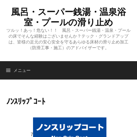
コ
風呂・スーパー銭湯・温泉浴
ン
テ
室・プールの滑り止め
ン
ツルッ！あっ！危ない！！ 風呂・スーパー銭湯・温泉・プール
ツ
の床でそんな経験はございませんか？テック・グランドアップ
へ
は、皆様の足元の安心安全を守るあらゆる床材の滑り止め加工
（防滑工事・施工）のアドバイザーです。
ス
キ
ッ
検
メニュー
プ
索:
ﾉﾝｽﾘｯﾌﾟｺｰﾄ
7