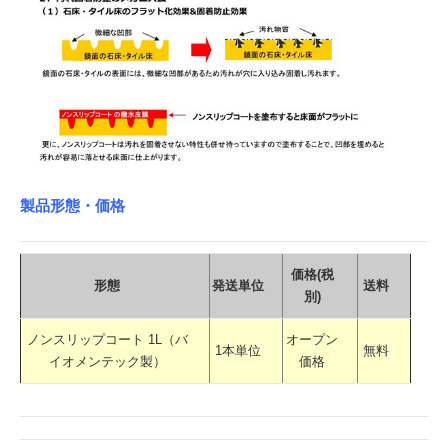
製品形態・価格
価格(税
形態
発送単位
送料
別)
ノンスリップコート 1L（バ
オープン
1本単位
無料
イオメンテック製）
価格