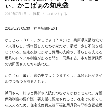
ぃ、かこばぁの知恵袋
2019年7月1日
/
隊長
/
コメントする
2019/6/29 05:30 神戸新聞NEXT
かこじぃ（８０）、かこばぁ（７４）は、兵庫県東播地域で
２人暮らし。慣れ親しんだわが家だが、最近、少し不便を感
じている。住宅改修にかかる費用の支給や、暮らしを支える
用具のレンタル制度があると聞き、同県加古川市介護保険課
の浜田愛さんたちを訪ねた。
かこじぃ 最近、家の中でよくつまずくし、風呂も床がタイ
ルでつるつる滑るんじゃ。
浜田さん 転ぶと骨折や入院につながりかねませんね。介護
保険制度の要介護・要支援に認定されると、在宅での暮らし
を支えるため、住宅改修費支給▽福祉用具貸与▽特定福祉用