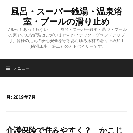
コ
風呂・スーパー銭湯・温泉浴
ン
テ
室・プールの滑り止め
ン
ツルッ！あっ！危ない！！ 風呂・スーパー銭湯・温泉・プール
ツ
の床でそんな経験はございませんか？テック・グランドアップ
へ
は、皆様の足元の安心安全を守るあらゆる床材の滑り止め加工
（防滑工事・施工）のアドバイザーです。
ス
キ
ッ
検
メニュー
プ
索:
月:
2019年7月
介護保険で住みやすく？ かこじ